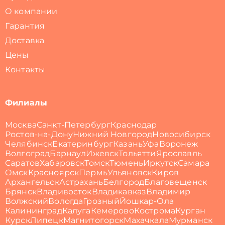
О компании
Гарантия
Доставка
Цены
Контакты
Филиалы
Москва
Санкт-Петербург
Краснодар
Ростов-на-Дону
Нижний Новгород
Новосибирск
Челябинск
Екатеринбург
Казань
Уфа
Воронеж
Волгоград
Барнаул
Ижевск
Тольятти
Ярославль
Саратов
Хабаровск
Томск
Тюмень
Иркутск
Самара
Омск
Красноярск
Пермь
Ульяновск
Киров
Архангельск
Астрахань
Белгород
Благовещенск
Брянск
Владивосток
Владикавказ
Владимир
Волжский
Вологда
Грозный
Йошкар-Ола
Калининград
Калуга
Кемерово
Кострома
Курган
Курск
Липецк
Магнитогорск
Махачкала
Мурманск