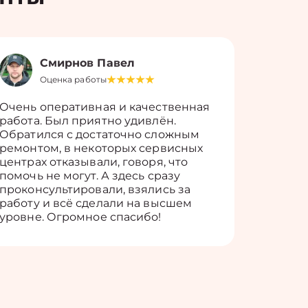
Смирнов Павел
Оценка работы
О
Очень оперативная и качественная
Работу 
работа. Был приятно удивлён.
вопросы
Обратился с достаточно сложным
такие п
ремонтом, в некоторых сервисных
только 
центрах отказывали, говоря, что
информ
помочь не могут. А здесь сразу
оставит
проконсультировали, взялись за
здорово
работу и всё сделали на высшем
уровне. Огромное спасибо!