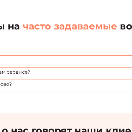
ы на
часто задаваемые
во
ем сервисе?
тово?
 о нас говорят наши кли