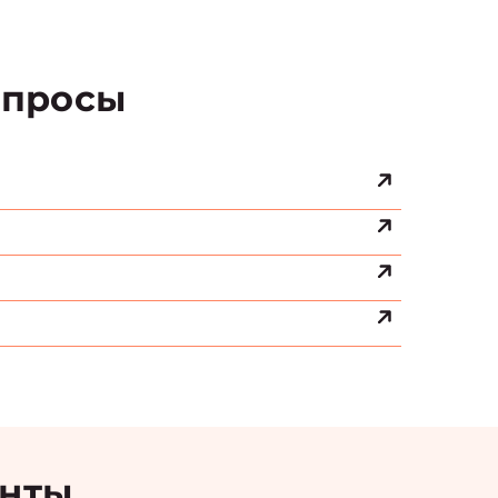
просы
енты