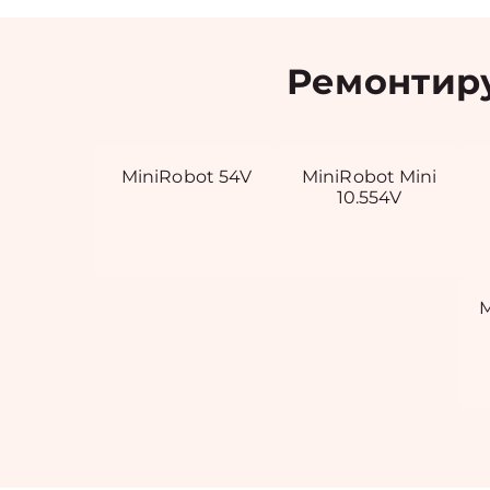
Ремонтиру
MiniRobot 54V
MiniRobot Mini
10.554V
M